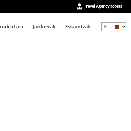
Travel Agency access
Select
 kudeatzea
Jarduerak
Eskaintzak
your
language