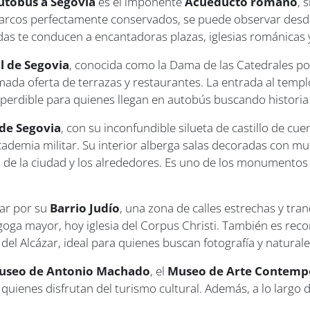
utobús a Segovia
es el imponente
Acueducto romano
, 
cos perfectamente conservados, se puede observar desde la
adas te conducen a encantadoras plazas, iglesias románicas y
l de Segovia
, conocida como la Dama de las Catedrales por
ada oferta de terrazas y restaurantes. La entrada al templ
perdible para quienes llegan en autobús buscando historia 
 de Segovia
, con su inconfundible silueta de castillo de c
academia militar. Su interior alberga salas decoradas con m
s de la ciudad y los alrededores. Es uno de los monumentos
ar por su
Barrio Judío
, una zona de calles estrechas y tra
agoga mayor, hoy iglesia del Corpus Christi. También es rec
del Alcázar, ideal para quienes buscan fotografía y naturale
useo de Antonio Machado
, el
Museo de Arte Contemp
quienes disfrutan del turismo cultural. Además, a lo largo d