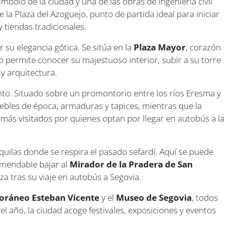
símbolo de la ciudad y una de las obras de ingeniería civil
 Plaza del Azoguejo, punto de partida ideal para iniciar
 tiendas tradicionales.
 su elegancia gótica. Se sitúa en la
Plaza Mayor
, corazón
o permite conocer su majestuoso interior, subir a su torre
y arquitectura.
uento. Situado sobre un promontorio entre los ríos Eresma y
uebles de época, armaduras y tapices, mientras que la
 más visitados por quienes optan por llegar en autobús a la
nquilas donde se respira el pasado sefardí. Aquí se puede
omendable bajar al
Mirador de la Pradera de San
za tras su viaje en autobús a Segovia.
oráneo Esteban Vicente
y el
Museo de Segovia
, todos
el año, la ciudad acoge festivales, exposiciones y eventos