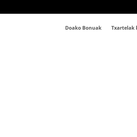
Skip
to
main
content
Doako Bonuak
Txartelak