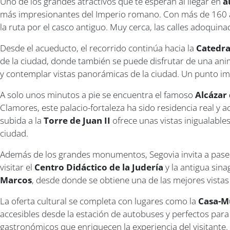
Uno de los grandes atractivos que te esperan al llegar en
a
más impresionantes del Imperio romano. Con más de 160 ar
la ruta por el casco antiguo. Muy cerca, las calles adoquin
Desde el acueducto, el recorrido continúa hacia la
Catedra
de la ciudad, donde también se puede disfrutar de una anim
y contemplar vistas panorámicas de la ciudad. Un punto im
A solo unos minutos a pie se encuentra el famoso
Alcázar
Clamores, este palacio-fortaleza ha sido residencia real y 
subida a la
Torre de Juan II
ofrece unas vistas inigualable
ciudad.
Además de los grandes monumentos, Segovia invita a pase
visitar el
Centro Didáctico de la Judería
y la antigua sin
Marcos
, desde donde se obtiene una de las mejores vistas 
La oferta cultural se completa con lugares como la
Casa-M
accesibles desde la estación de autobuses y perfectos para 
gastronómicos que enriquecen la experiencia del visitante.