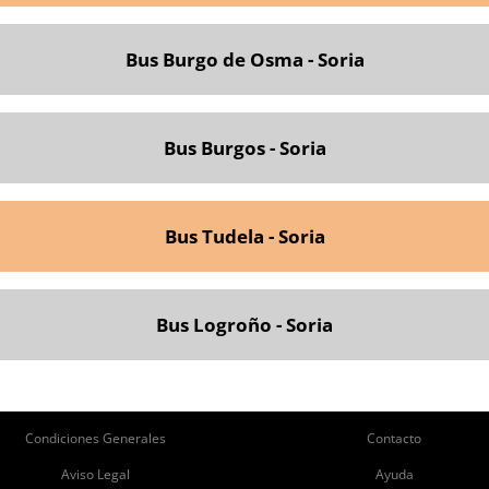
Bus Burgo de Osma - Soria
Bus Burgos - Soria
Bus Tudela - Soria
Bus Logroño - Soria
ie
Pie
Condiciones Generales
Contacto
de
de
Aviso Legal
Ayuda