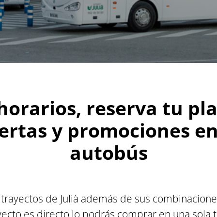
horarios, reserva tu pl
ertas y promociones en 
autobús
 trayectos de Julià además de sus combinacion
ayecto es directo lo podrás comprar en una sola