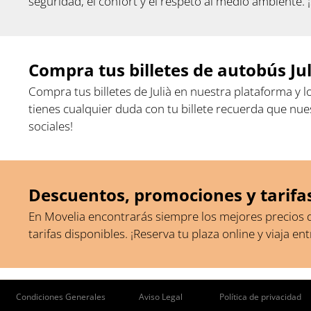
seguridad, el confort y el respeto al medio ambiente. 
Compra tus billetes de autobús Jul
Compra tus billetes de Julià en nuestra plataforma y 
tienes cualquier duda con tu billete recuerda que n
sociales!
Descuentos, promociones y tarifas
En Movelia encontrarás siempre los mejores precios de 
tarifas disponibles. ¡Reserva tu plaza online y viaja e
ie
Condiciones Generales
Aviso Legal
Política de privacidad