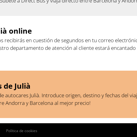
¡Súbete a Direct Bus y viaja directo entre Barcelona y Andor
ià online
los recibirás en cuestión de segundos en tu correo electrón
uestro departamento de atención al cliente estará encantad
 de Julià
autocares Julià. Introduce origen, destino y fechas del via
ntre Andorra y Barcelona al mejor precio!
Pie
Política de cookies