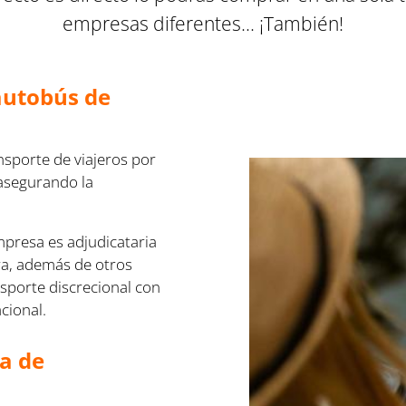
empresas diferentes... ¡También
!
 autobús de
nsporte de viajeros por
 asegurando la
mpresa es adjudicataria
ra, además de otros
nsporte discrecional con
cional.
za de