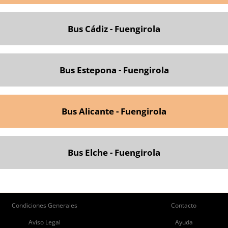
Bus Cádiz - Fuengirola
Bus Estepona - Fuengirola
Bus
Alicante - Fuengirola
Bus Elch
e - Fuengirola
ie
Pie
Condiciones Generales
Contacto
de
de
Aviso Legal
Ayuda