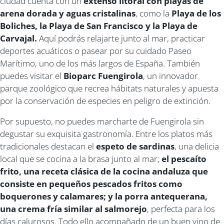
ciudad cuenta con un
extenso litoral con playas de
arena dorada y aguas cristalinas
, como la
Playa de los
Boliches, la Playa de San Francisco y la Playa de
Carvajal.
Aquí podrás relajarte junto al mar, practicar
deportes acuáticos o pasear por su cuidado Paseo
Marítimo, uno de los más largos de España. También
puedes visitar el
Bioparc Fuengirola
, un innovador
parque zoológico que recrea hábitats naturales y apuesta
por la conservación de especies en peligro de extinción.
Por supuesto, no puedes marcharte de Fuengirola sin
degustar su exquisita gastronomía. Entre los platos más
tradicionales destacan el
espeto de sardinas
, una delicia
local que se cocina a la brasa junto al mar;
el pescaíto
frito, una receta clásica de la cocina andaluza que
consiste en pequeños pescados fritos como
boquerones y calamares; y la porra antequerana,
una crema fría similar al salmorejo
, perfecta para los
días calurosos. Todo ello acompañado de un buen vino de