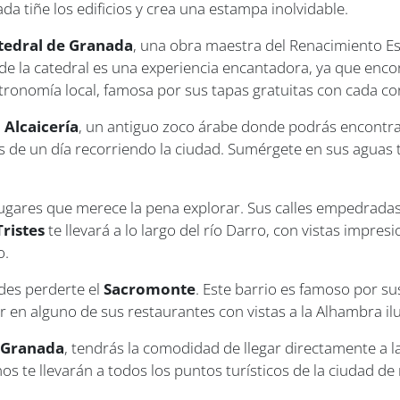
ada tiñe los edificios y crea una estampa inolvidable.
tedral de Granada
, una obra maestra del Renacimiento Esp
de la catedral es una experiencia encantadora, ya que encon
stronomía local, famosa por sus tapas gratuitas con cada c
a
Alcaicería
, un antiguo zoco árabe donde podrás encontrar
s de un día recorriendo la ciudad. Sumérgete en sus aguas 
s lugares que merece la pena explorar. Sus calles empedrada
Tristes
te llevará a lo largo del río Darro, con vistas impre
o.
des perderte el
Sacromonte
. Este barrio es famoso por s
r en alguno de sus restaurantes con vistas a la Alhambra i
 Granada
, tendrás la comodidad de llegar directamente a l
 te llevarán a todos los puntos turísticos de la ciudad de