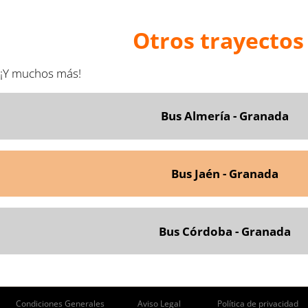
Otros trayectos
¡Y muchos más!
Bus Almería - Granada
Bus Jaén - Granada
Bus Córdoba - Granada
ie
Condiciones Generales
Aviso Legal
Política de privacidad