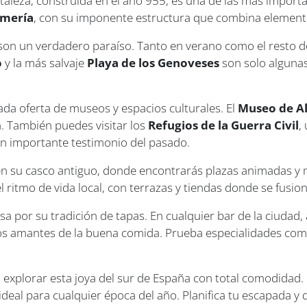
aleza, construida en el año 955, es una de las más important
lmería
, con su imponente estructura que combina elemento
son un verdadero paraíso. Tanto en verano como el resto del
o
y la más salvaje
Playa de los Genoveses
son solo algunas
da oferta de museos y espacios culturales. El
Museo de A
n. También puedes visitar los
Refugios de la Guerra Civil
,
n importante testimonio del pasado.
 en su casco antiguo, donde encontrarás plazas animadas y
el ritmo de vida local, con terrazas y tiendas donde se fusio
 por su tradición de tapas. En cualquier bar de la ciudad, a
os amantes de la buena comida. Prueba especialidades com
explorar esta joya del sur de España con total comodidad. 
ideal para cualquier época del año. Planifica tu escapada y 