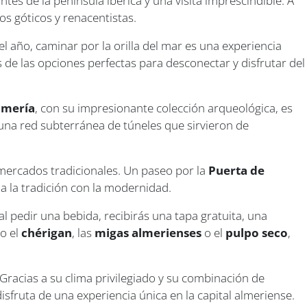
es de la península ibérica y una visita imprescindible. A
s góticos y renacentistas.
 año, caminar por la orilla del mar es una experiencia
 de las opciones perfectas para desconectar y disfrutar del
lmería
, con su impresionante colección arqueológica, es
 una red subterránea de túneles que sirvieron de
 mercados tradicionales. Un paseo por la
Puerta de
na la tradición con la modernidad.
l pedir una bebida, recibirás una tapa gratuita, una
o el
chérigan
, las
migas almerienses
o el
pulpo seco
,
Gracias a su clima privilegiado y su combinación de
disfruta de una experiencia única en la capital almeriense.