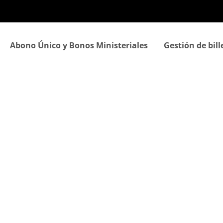
Pasar
al
contenido
principal
Abono Único y Bonos Ministeriales
Gestión de bill