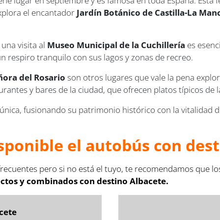
iene lugar en septiembre y es famosa en toda España. Esta f
Explora el encantador
Jardín Botánico de Castilla-La Man
 una visita al
Museo Municipal de la Cuchillería
es esenci
n respiro tranquilo con sus lagos y zonas de recreo.
eñora del Rosario
son otros lugares que vale la pena explora
urantes y bares de la ciudad, que ofrecen platos típicos de l
 única, fusionando su patrimonio histórico con la vitalidad
sponible el autobús con des
recuentes pero si no está el tuyo, te recomendamos que lo
ectos y combinados con destino Albacete.
cete