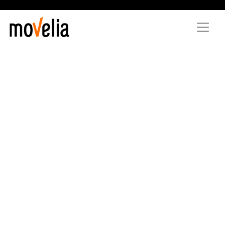
Vés
al
contingut